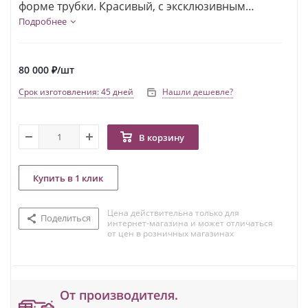
форме трубки. Красивый, с эксклюзивным
дизайном.
Подробнее
80 000
₽
/шт
Срок изготовления: 45 дней
Нашли дешевле?
В корзину
Купить в 1 клик
Цена действительна только для
Поделиться
интернет-магазина и может отличаться
от цен в розничных магазинах
От производителя.