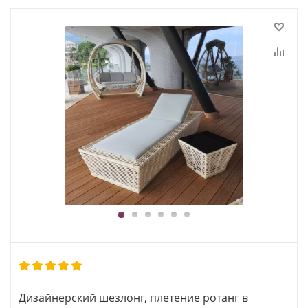
1
2
3
4
5
6
Дизайнерский шезлонг, плетение ротанг в