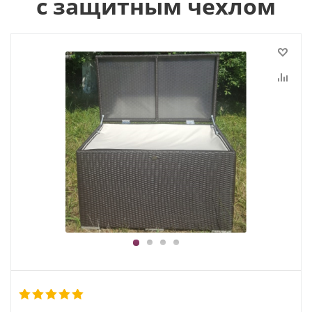
с защитным чехлом
1
2
3
4