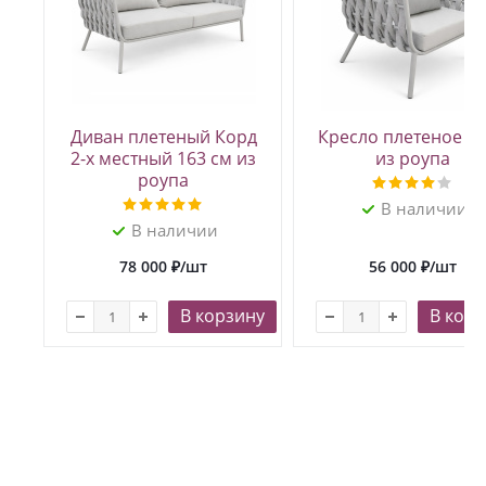
Диван плетеный Корд
Кресло плетеное К
2-х местный 163 см из
из роупа
роупа
В наличии
В наличии
78 000
₽
/шт
56 000
₽
/шт
В корзину
В корз