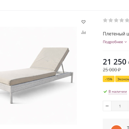
Плетеный ш
Подробнее
21 250
25 000
₽
-
15
%
Эконо
В наличии