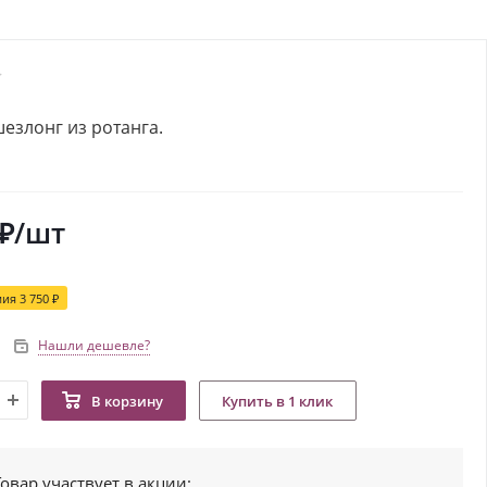
езлонг из ротанга.
₽
/шт
мия
3 750 ₽
Нашли дешевле?
В корзину
Купить в 1 клик
Товар участвует в акции: