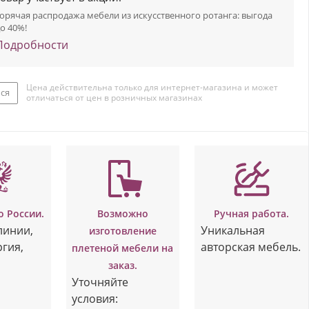
орячая распродажа мебели из искусственного ротанга: выгода
о 40%!
Подробности
Цена действительна только для интернет-магазина и может
ся
отличаться от цен в розничных магазинах
о России.
Возможно
Ручная работа.
линии,
Уникальная
изготовление
ргия,
авторская мебель.
плетеной мебели на
заказ.
Уточняйте
условия: