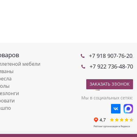
оваров
+7 918 907-76-20
,
плетеной мебели
+7 922 736-48-70
иваны
ресла
ЗАКАЗАТЬ ЗВОНОК
толы
езлонги
Мы в социальных сетях:
ровати
ашпо