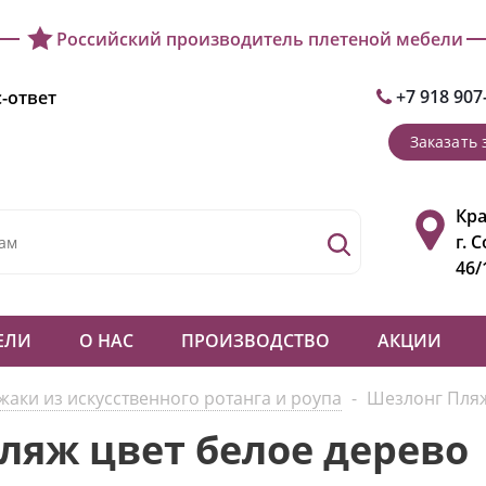
Российский производитель плетеной мебели
+7 918 907
-ответ
Заказать 
Кра
г. 
46/
ЕЛИ
О НАС
ПРОИЗВОДСТВО
АКЦИИ
жаки из искусственного ротанга и роупа
-
Шезлонг Пляж
ляж цвет белое дерево