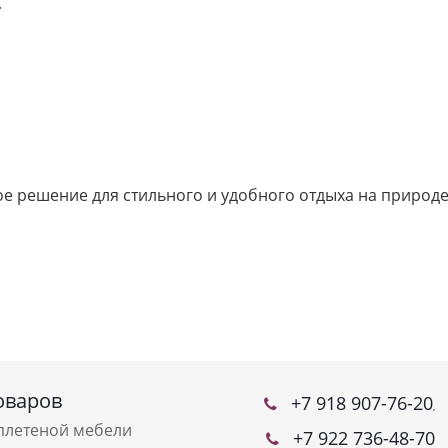
.
ьное решение для стильного и удобного отдыха на приро
оваров
+7 918 907-76-20
,
плетеной мебели
+7 922 736-48-70