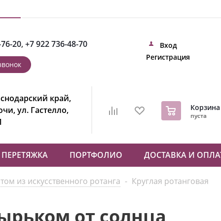
-76-20
,
+7 922 736-48-70
Вход
Регистрация
звонок
снодарский край,
0
Корзина
Сочи, ул. Гастелло,
пуста
1
ПЕРЕТЯЖКА
ПОРТФОЛИО
ДОСТАВКА И ОПЛА
том из искусственного ротанга
-
Круглая ротанговая
зырьком от солнца