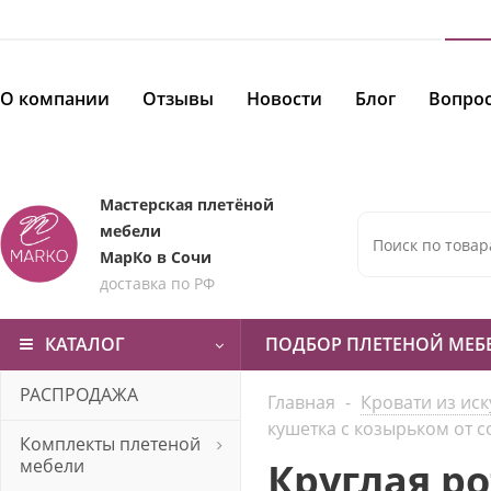
О компании
Отзывы
Новости
Блог
Вопрос
Мастерская плетёной
мебели
МарКо в Сочи
доставка по РФ
КАТАЛОГ
ПОДБОР ПЛЕТЕНОЙ МЕБ
РАСПРОДАЖА
Главная
-
Кровати из иск
кушетка с козырьком от 
Комплекты плетеной
мебели
Круглая р