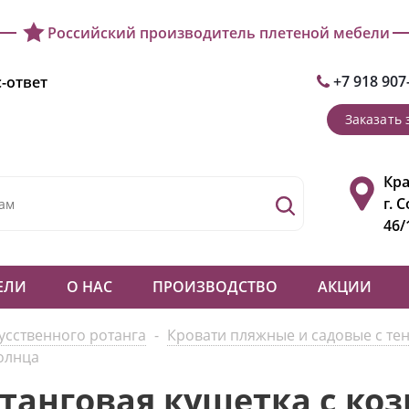
Российский производитель плетеной мебели
+7 918 907
-ответ
Заказать 
Кра
г. 
46/
ЕЛИ
О НАС
ПРОИЗВОДСТВО
АКЦИИ
усственного ротанга
-
Кровати пляжные и садовые с тен
солнца
отанговая кушетка с ко