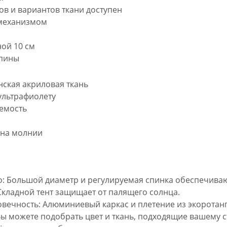
ов и вариантов ткани доступен  
механизмом  
ой 10 см  
спины
нская акриловая ткань  
ультрафиолету  
мость  
 на молнии
о: Большой диаметр и регулируемая спинка обеспечива
Складной тент защищает от палящего солнца.
овечность: Алюминиевый каркас и плетение из экоротанг
Вы можете подобрать цвет и ткань, подходящие вашему с