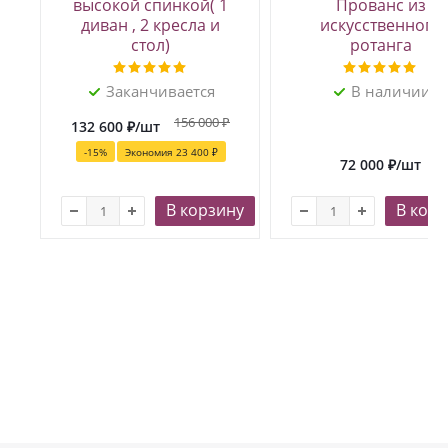
высокой спинкой( 1
Прованс из
диван , 2 кресла и
искусственного
стол)
ротанга
Заканчивается
В наличии
156 000
₽
132 600
₽
/шт
-
15
%
Экономия
23 400 ₽
72 000
₽
/шт
В корзину
В корз