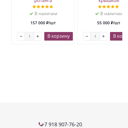
ротанга
крышкой
В наличии
В наличии
157 000
₽
/шт
55 000
₽
/шт
В корзину
В корз
+7 918 907-76-20
,