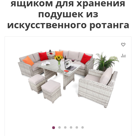
ящиком для хранения
подушек из
искусственного ротанга
1
2
3
4
5
6