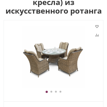
кресла) из
искусственного ротанга
1
2
3
4