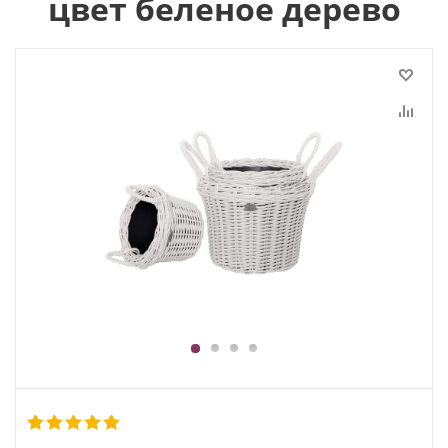
цвет беленое дерево
1
2
3
4