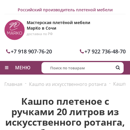
Российский производитель плетеной мебели
Мастерская плетёной мебели
МарКо в Сочи
доставка по РФ
+7 918 907-76-20
+7 922 736-48-70
МЕНЮ
-
-
Кашпо 
Главная
Кашпо из искусственного ротанга
Кашпо плетеное с
ручками 20 литров из
искусственного ротанга,