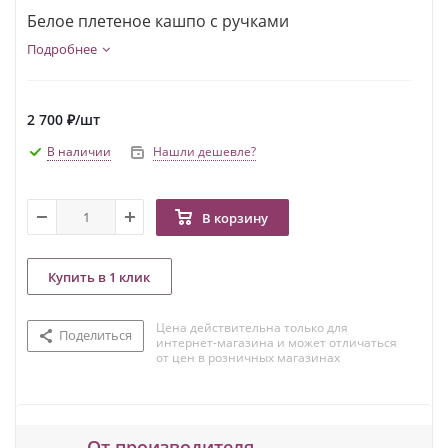
Белое плетеное кашпо с ручками
Подробнее
2 700
₽
/шт
В наличии
Нашли дешевле?
В корзину
Купить в 1 клик
Цена действительна только для
Поделиться
интернет-магазина и может отличаться
от цен в розничных магазинах
От производителя.