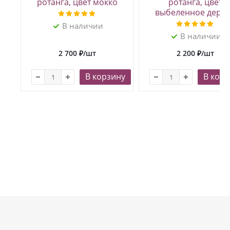
ротанга, цвет мокко
ротанга, цвет
выбеленное дере
В наличии
В наличии
2 700
₽
/шт
2 200
₽
/шт
В корзину
В корз