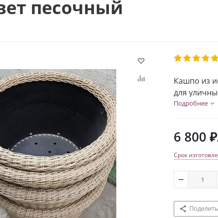
цвет песочный
Кашпо из и
для уличны
Диаметр 67 
Подробнее
6 800
₽
Срок изготовле
Поделить