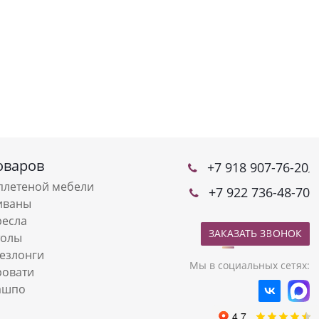
оваров
+7 918 907-76-20
,
плетеной мебели
+7 922 736-48-70
иваны
ресла
ЗАКАЗАТЬ ЗВОНОК
толы
езлонги
Мы в социальных сетях:
ровати
ашпо