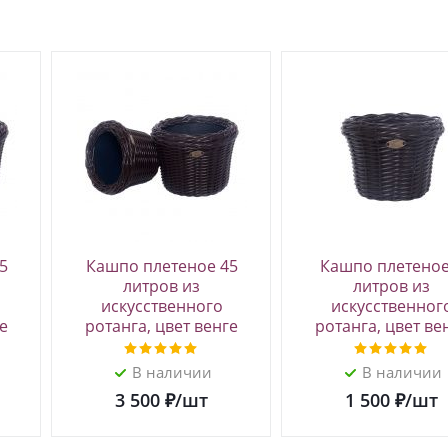
5
Кашпо плетеное 45
Кашпо плетеное
литров из
литров из
искусственного
искусственног
е
ротанга, цвет венге
ротанга, цвет ве
В наличии
В наличии
3 500
₽
/шт
1 500
₽
/шт