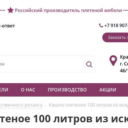
Российский производитель плетеной мебели
+7 918 907
-ответ
Заказать 
Кра
г. 
46/
ЕЛИ
О НАС
ПРОИЗВОДСТВО
АКЦИИ
сственного ротанга
-
Кашпо плетеное 100 литров из иск
теное 100 литров из ис