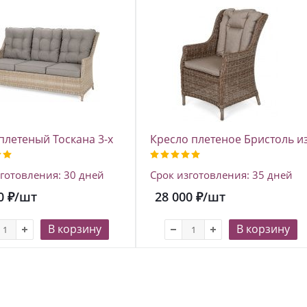
плетеный Тоскана 3-х
Кресло плетеное Бристоль и
й из искусственного
искусственного ротанга, цве
а
тиковое дерево
готовления: 30 дней
Срок изготовления: 35 дней
0
₽
/шт
28 000
₽
/шт
В корзину
В корзину