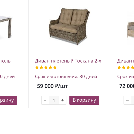
толь
Диван плетеный Тоскана 2-х
Диван 
ственного
местный, цвет тиковое
местны
ипт
дерево
ротанг
20 дней
Срок изготовления: 30 дней
Срок из
59 000
₽
/шт
72 00
орзину
В корзину