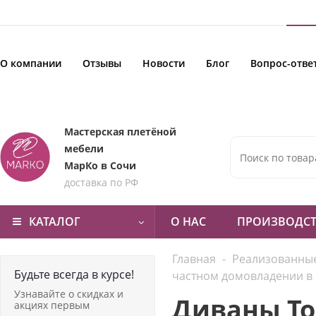
О компании
Отзывы
Новости
Блог
Вопрос-отве
Мастерская плетёной
мебели
МарКо в Сочи
доставка по РФ
КАТАЛОГ
О НАС
ПРОИЗВОДС
Главная
-
Реализованны
Будьте всегда в курсе!
частном домовладении в 
Узнавайте о скидках и
Диваны Тос
акциях первым