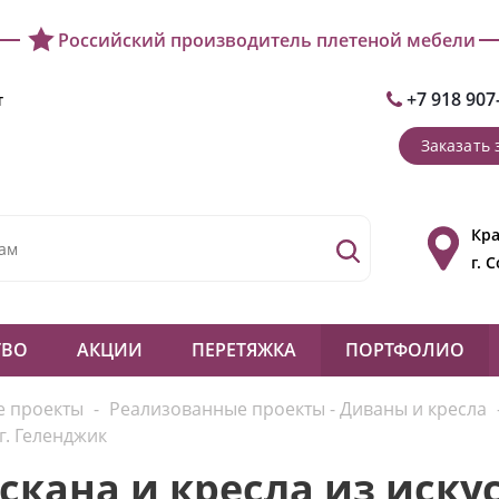
Российский производитель плетеной мебели
+7 918 907
т
Заказать 
Кра
г. 
ТВО
АКЦИИ
ПЕРЕТЯЖКА
ПОРТФОЛИО
е проекты
-
Реализованные проекты - Диваны и кресла
г. Геленджик
кана и кресла из искус