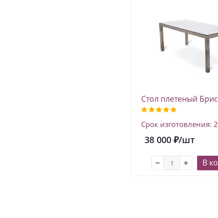
Стол плетеный Брис
180*90 см из искус
ротанга, цвет эвкал
Срок изготовления: 
38 000
₽
/шт
В к