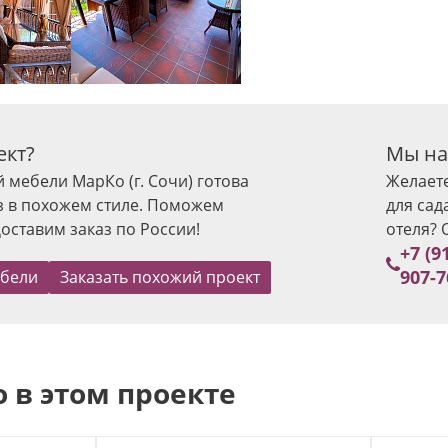
ект?
Мы на
 мебели МарКо (г. Сочи) готова
Желает
з в похожем стиле. Поможем
для сад
оставим заказ по России!
отеля? 
+7 (9
907-7
ебели
Заказать похожий проект
 в этом проекте