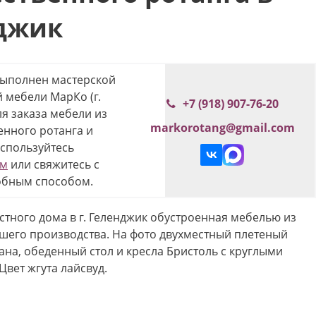
нджик
выполнен мастерской
 мебели МарКо (г.
+7 (918) 907-76-20
ля заказа мебели из
markorotang@gmail.com
енного ротанга и
спользуйтесь
ом
или свяжитесь с
обным способом.
стного дома в г. Геленджик обустроенная мебелью из
шего производства. На фото двухместный плетеный
ана, обеденный стол и кресла Бристоль с круглыми
Цвет жгута лайсвуд.