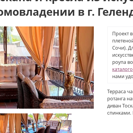
омовладении в г. Геле
Проект 
плетеной
Сочи). Д
искусств
роупа во
каталог
нами уд
Терраса ча
ротанга на
диван Тоск
спинками. 