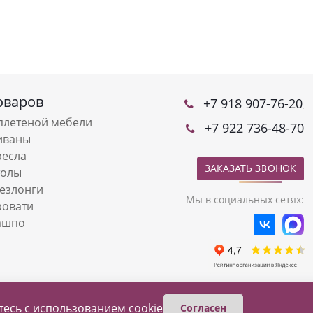
оваров
+7 918 907-76-20
,
плетеной мебели
+7 922 736-48-70
иваны
ресла
ЗАКАЗАТЬ ЗВОНОК
толы
езлонги
Мы в социальных сетях:
ровати
ашпо
етесь
с использованием cookie
Согласен