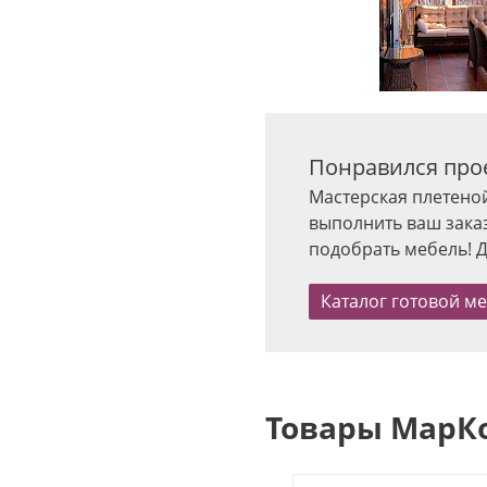
Понравился про
Мастерская плетеной
выполнить ваш зака
подобрать мебель! Д
Каталог готовой м
Товары МарКо